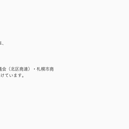
は、
議会（北区商連）・札幌市商
続けています。